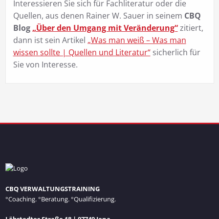
Interessieren Sie sich für Fachliteratur oder die
Quellen, aus denen Rainer W. Sauer in seinem
CBQ
Blog
„Über den Umgang mit Veränderung“
zitiert,
dann ist sein Artikel
„Was man weiß – Was man
wissen sollte | Quellen und Literatur“
sicherlich für
Sie von Interesse.
CBQ VERWALTUNGSTRAINING
°Coaching. °Beratung. °Qualifizierung.
Löbstedter Straße 18 | 07749 Jena