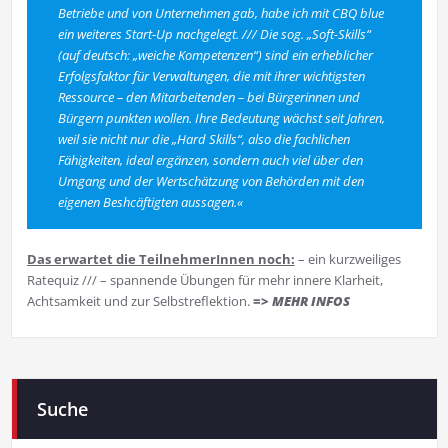
Betriebe und von Unternehmen gab, habe ich mit CBQ blue
ein weiteres Start-Up nachgelegt. /// Die sog. „Soft-Skills“
(auf deutsch: „weiche Kompetenzen“) sind ein erheblicher
Erfolgsfaktor für Verwaltungen, die mit ihrer wichtigsten
Ressource – den Mitarbeitenden – bei Bürgerinnen und
Bürgern punkten wollen. Ihre Bedeutung wächst seit Jahren,
weil sie nicht nur die „Hard Skills“, also die fachlichen
Fähigkeiten, ideal ergänzen, sondern auch viel über den
Umgang und der Wertschätzung von Behörden mit den
eigenen Beshcäftigten aussagen.«
Das erwartet die TeilnehmerInnen noch:
– ein kurzweiliges
Ratequiz /// – spannende Übungen für mehr innere Klarheit,
Achtsamkeit und zur Selbstreflektion.
=> MEHR INFOS
Suche