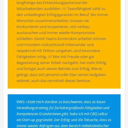
langfristige das Entwicklungspotenzial der
Mitarbeitenden ausbilden. /// Teamfähigkeit zählt zu
den unbedingten Erfolgsgaranten im Beruf. Wo immer
Menschen zusammenarbeiten, müssen sie
konkurrieren und kooperieren, sich verbau
austauschen und immer wieder Kompromisse
schließen. Damit Teams konstruktiv arbeiten können
und trotzdem rücksichtsvoll miteinander und
respektvoll mit Dritten umgehen, sind besondere
Fähigkeiten nötig. /// Wer mit Freude oder gar
Begeisterung seiner Arbeit nachgeht, hat mehr Erfolg
und bringst auch seinen Betrieb zum Erfolg. Wie es
gelingt, dass sich jemand voller Elan seinen Aufgaben
widmet, auch das vermittelt dieses Seminar.
RWS:
»Statt mich darüber zu beschweren, dass es kaum
Verwaltungstraining für fachübergreifende Fähigkeiten und
Kompetenzen Gründerinnen gibt, habe ich mit CBQ selbst
ein Start-up gegründet. Der Erfolg und die Tatsache, dass es
immer wieder Anfragen aus dem Bereich mittelständischer