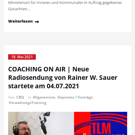
Ministerium für Inneres und Kommunales in Auftrag gegebenes
Gutachten…
Weiterlesen
18. Mai 2021
COACHING ON AIR | Neue
Radiosendung von Rainer W. Sauer
startete am 04.07.2021
Von
CBQ
in
Allgemeines
,
Keynotes / Vorträge
,
VerwaltungsTraining