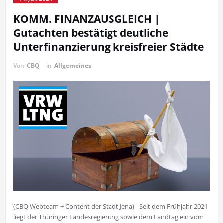
KOMM. FINANZAUSGLEICH |
Gutachten bestätigt deutliche
Unterfinanzierung kreisfreier Städte
Von
CBQ
in
Allgemeines
(CBQ Webteam + Content der Stadt Jena) - Seit dem Frühjahr 2021
liegt der Thüringer Landesregierung sowie dem Landtag ein vom