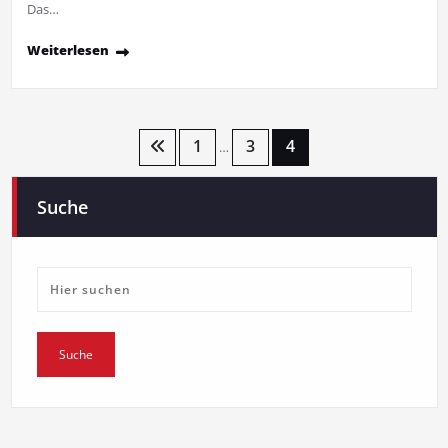
Das…
Weiterlesen
Beitragsnavigation
1
3
4
…
Suche